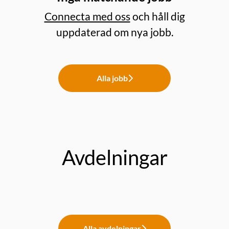
Connecta med oss
och håll dig
uppdaterad om nya jobb.
Alla jobb
Avdelningar
Kundservice
Pipettdoktorn
Lager/Logistik
Alla avdelningar