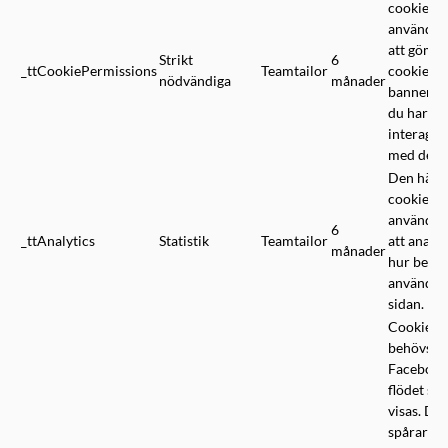
cookien
används f
att gömm
Strikt
6
_ttCookiePermissions
Teamtailor
cookie-
nödvändiga
månader
bannern 
du har
interager
med den.
Den här
cookien
används f
6
_ttAnalytics
Statistik
Teamtailor
att analy
månader
hur besö
använder
sidan.
Cookien
behövs fö
Facebook
flödet ska
visas. De
spårar vil