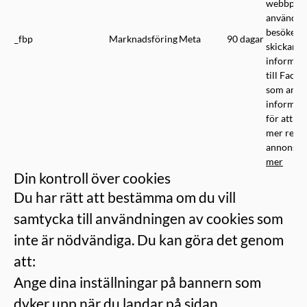
webbplat
användar
besöker 
_fbp
Marknadsföring
Meta
90 dagar
skickar d
informat
till Faceb
som anvä
informat
för att vi
mer relev
annonser
mer
Din kontroll över cookies
Du har rätt att bestämma om du vill
samtycka till användningen av cookies som
inte är nödvändiga. Du kan göra det genom
att:
Ange dina inställningar på bannern som
dyker upp när du landar på sidan.