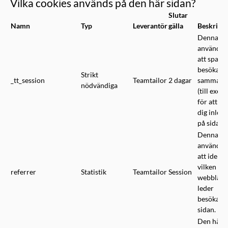
Vilka cookies används på den här sidan?
Slutar
Namn
Typ
Leverantör
gälla
Beskrivn
Denna co
används f
att spara 
besökare
Strikt
_tt_session
Teamtailor
2 dagar
sammanh
nödvändiga
(till exem
för att hå
dig inlog
på sidan).
Denna co
används f
att identi
vilken
referrer
Statistik
Teamtailor
Session
webblänk
leder
besökarna 
sidan.
Den här